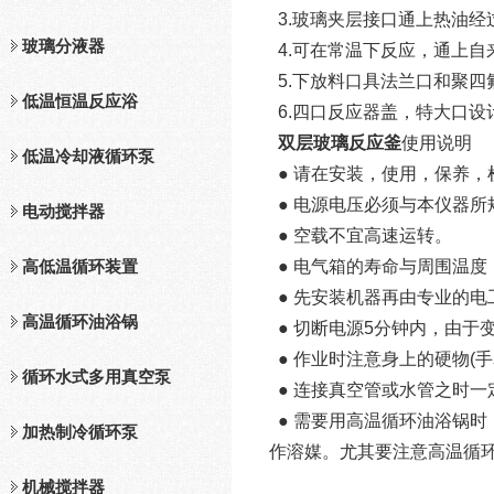
3.玻璃夹层接口通上热油
玻璃分液器
4.可在常温下反应，通上自
5.下放料口具法兰口和聚四
低温恒温反应浴
6.四口反应器盖，特大口
双层玻璃反应釜
使用说明
低温冷却液循环泵
● 请在安装，使用，保养
● 电源电压必须与本仪器所
电动搅拌器
● 空载不宜高速运转。
高低温循环装置
● 电气箱的寿命与周围温
● 先安装机器再由专业的
高温循环油浴锅
● 切断电源5分钟内，由于
● 作业时注意身上的硬物(
循环水式多用真空泵
● 连接真空管或水管之时
● 需要用高温循环油浴锅时
加热制冷循环泵
作溶媒。尤其要注意高温循
机械搅拌器