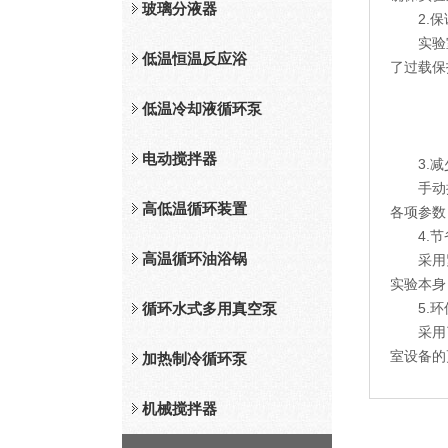
玻璃分液器
2.保
实验室工
低温恒温反应浴
了过载保
低温冷却液循环泵
电动搅拌器
3.减
手动操作
高低温循环装置
各项参数
4.节
高温循环油浴锅
采用紧凑
实验本身
循环水式多用真空泵
5.环
采用了先
室设备的
加热制冷循环泵
机械搅拌器