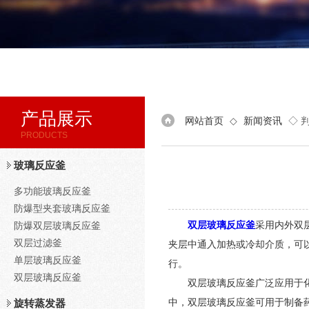
产品展示
网站首页
◇
新闻资讯
◇ 
PRODUCTS
玻璃反应釜
多功能玻璃反应釜
防爆型夹套玻璃反应釜
双层玻璃反应釜
采用内外双
防爆双层玻璃反应釜
双层过滤釜
夹层中通入加热或冷却介质，可
单层玻璃反应釜
行。
双层玻璃反应釜
双层玻璃反应釜广泛应用于化工
中，双层玻璃反应釜可用于制备
旋转蒸发器