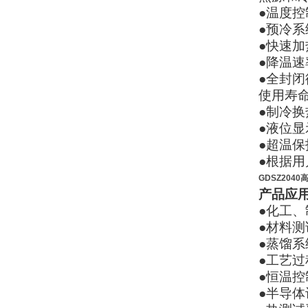
●温度控
●预冷
●快速
●降温
●全封
使用寿
●制冷
●液位
●超温
●根据
GDSZ204
产品应
●化工
●材料
●蒸馏
●工艺
●恒温控
●半导