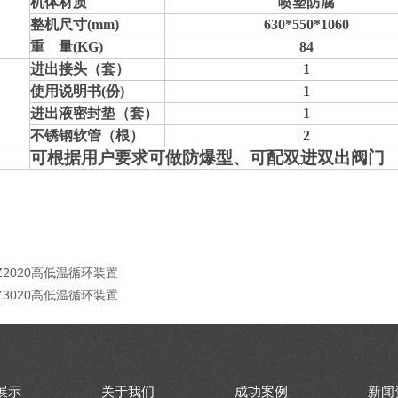
机体材质
喷塑防腐
整机尺寸(mm)
630*550*1060
重 量(KG)
84
进出接头（套）
1
使用说明书(份)
1
进出液密封垫（套）
1
不锈钢软管（根）
2
可根据用户要求可做防爆型、可配双进双出阀门
Z2020高低温循环装置
Z3020高低温循环装置
展示
关于我们
成功案例
新闻