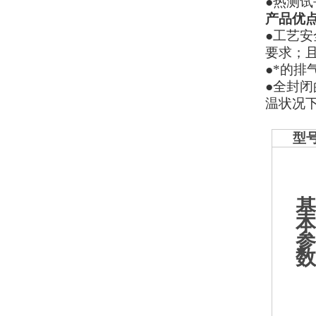
●热测
产品
优
●
工艺安
要求；
●*的排
●
全封闭
温状况
型
基
本
参
数