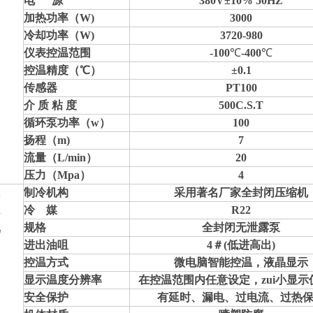
电 源
380V±10% 50HZ
加热功率（
W)
3000
冷却
功率
（
W)
3720-980
仪表控温范围
-100
℃
-400
℃
控温精度（℃）
±0.1
传感器
PT100
介 质 粘 度
500C.S.T
循环泵
功率（w）
100
扬程（
m)
7
流量（L/min）
20
压力（Mpa）
4
制冷机构
采用
著名厂家全封闭压缩机
冷 媒
R22
规格
全封闭无泄露泵
进出油咀
4
＃
(
低进高出)
控温方式
微电脑智能控温，液晶显示
显示温度分辨率
在控温范围内任意设定，zui小显示值
安全保护
有延时、漏电、过电流、过热