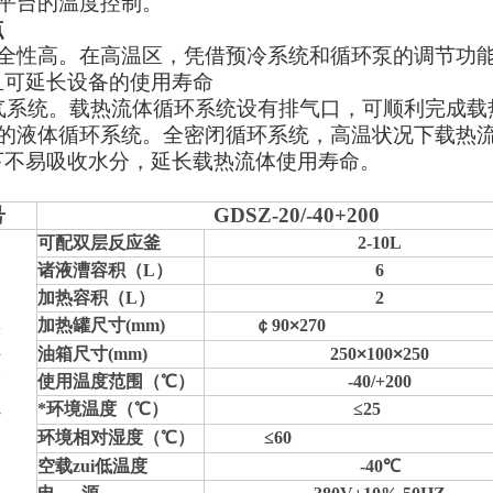
试平台的温度控制。
点
全性高
。在高温区，凭借预冷系统和循环泵的调节功
且可延长设备的使用寿命
气系统
。载热流体循环系统设有排气口，可顺利完成载
的液体循环系统
。全密闭循环系统，高温状况下载热
下不易吸收水分，延长载热流体使用寿命。
号
GDSZ-
2
0/-
4
0
+200
可配双层反应釜
2-10L
诸液漕容积（L）
6
加热容积（L）
2
加热罐尺寸(mm)
￠
90
×
270
油箱尺寸
(mm)
250
×
100
×
250
使用温度范围（℃）
-40/+200
*环境温度（℃）
≤
25
环境相对湿度（℃）
≤
60
空载zui低温度
-40
℃