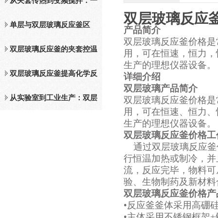
奥秘，保障实验精准性
从夹套传热到变频搅拌：一
双层玻璃反应釜S
文读懂玻璃反应釜的温控与
单层与双层玻璃反应釜区
产品简介
双层玻璃反应釜价格是
混合机制
别，化工实验该如何挑选
双层玻璃反应釜的夹套控温
用，可在恒速，恒力，
生产的理想仪器设备。
原理与实战技巧
双层玻璃反应釜提高化学反
详细介绍
双层玻璃
产品简介
应控制精度与安全性
从实验室到工业生产：双层
双层玻璃反应釜价格是
用，可在恒速、恒力、
玻璃反应釜的广泛应用
生产的理想仪器设备。
双层玻璃反应釜价格
工
通过双层玻璃反应釜
行恒温加热或制冷，并
流，反应完毕，物料可
验、生物制药及新材料
双层玻璃反应釜价格
产
•反应釜釜体采用高硼
•主体采用不锈钢框架