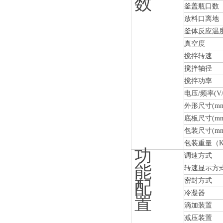
数
釜盖瓶口数
放料口离地
釜体反应温
真空度
搅拌转速
搅拌轴径
搅拌功率
电压
/
频率
(V
外形尺寸
(m
底板尺寸
(m
包装尺寸
(m
包装重量（
功
调速方式
能
转速显示方
密封方式
配
冷凝器
置
滴加装置
减压装置