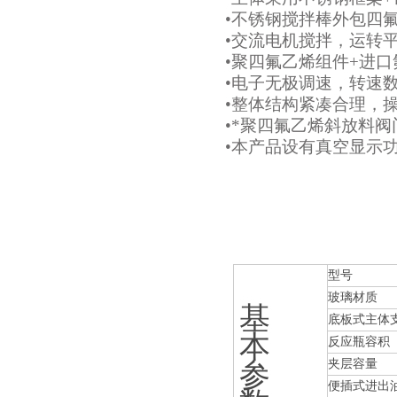
•不锈钢搅拌棒外包四
•交流电机搅拌，运转
•聚四氟乙烯组件+进
•电子无极调速，转速
•整体结构紧凑合理，
•*聚四氟乙烯斜放料
•本产品设有真空显示
型号
玻璃材质
基
底板式主体
本
反应瓶容积
夹层容量
参
便插式进出